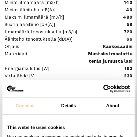
Minimi ilmamäärä [m3/h]
140
Minimi ääniteho [dB(A)]
40
Maksimi ilmamäärä [m3/h]
480
Suurin ääniteho [dB(A)]
59
Ilmamäärä tehostuksella [m3/h]
720
Ääniteho tehostuksella [dB(A)]
66
Ohjaus
Kaukosäädin
Materiaali
Mustaksi maalattu
teräs ja musta lasi
Energiankulutus [W]
163
Virtalähde [V]
230
Tekniset tiedot
Consent
Details
About
Tiedot
This website uses cookies
Paino ja mitat
We use cookies to personalise content and ads, to provide