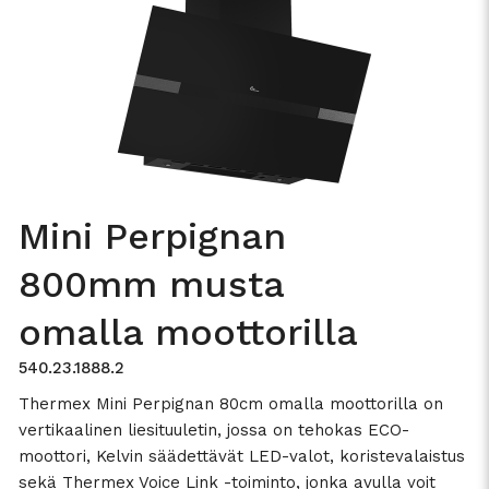
Kantikkaat kanavat
5 vuoden takuu
Ainutlaatuinen muotoilu
Suodatinkonsepti
Kylpyhuone ja ilmanvaihto
Mini Perpignan
Rapea kana
800mm musta
Possupaisti
omalla moottorilla
Viinikaapit
540.23.1888.2
Thermex Mini Perpignan 80cm omalla moottorilla on
vertikaalinen liesituuletin, jossa on tehokas ECO-
moottori, Kelvin säädettävät LED-valot, koristevalaistus
sekä Thermex Voice Link -toiminto, jonka avulla voit