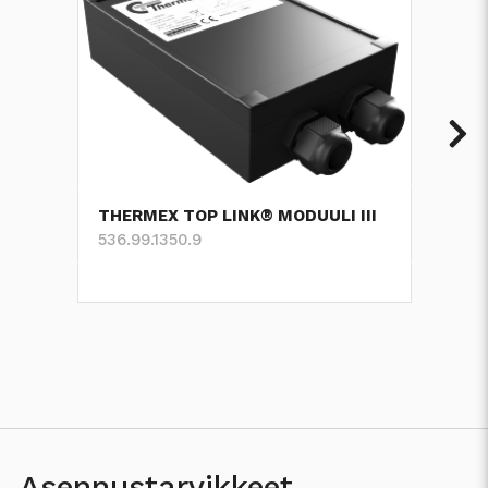
THERMEX TOP LINK® MODUULI III
536.99.1350.9
Asennustarvikkeet