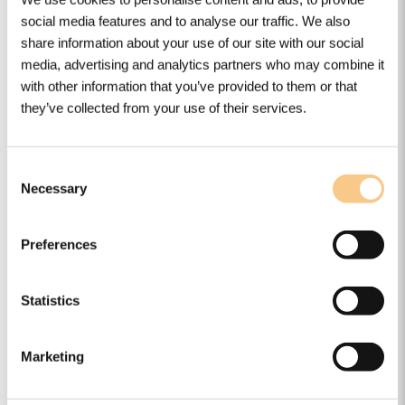
Ominaisuudet
social media features and to analyse our traffic. We also
share information about your use of our site with our social
Tekniset tiedot
media, advertising and analytics partners who may combine it
Muut tiedot
with other information that you’ve provided to them or that
they’ve collected from your use of their services.
Lataukset
Consent
Necessary
Selection
Lataukset
Täältä löydät kaikki tämän tuotteen kannalta
Preferences
merkitykselliset asiakirjat
Statistics
Tuotetiedot
Tuote-esite
Marketing
Asennusohje