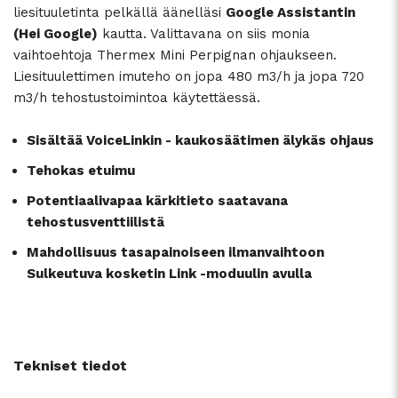
liesituuletinta pelkällä äänelläsi
Google Assistantin
(Hei Google)
kautta. Valittavana on siis monia
vaihtoehtoja Thermex Mini Perpignan ohjaukseen.
Liesituulettimen imuteho on jopa 480 m3/h ja jopa 720
m3/h tehostustoimintoa käytettäessä.
Sisältää VoiceLinkin - kaukosäätimen älykäs ohjaus
Tehokas etuimu
Potentiaalivapaa kärkitieto saatavana
tehostusventtiilistä
Mahdollisuus tasapainoiseen ilmanvaihtoon
Sulkeutuva kosketin Link -moduulin avulla
Tekniset tiedot