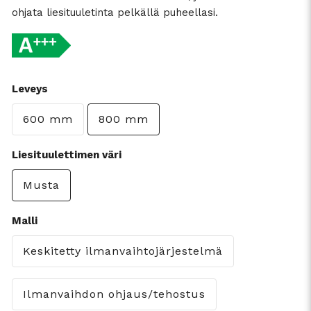
ohjata liesituuletinta pelkällä puheellasi.
Leveys
600 mm
800 mm
Liesituulettimen väri
Musta
Malli
Keskitetty ilmanvaihtojärjestelmä
Ilmanvaihdon ohjaus/tehostus