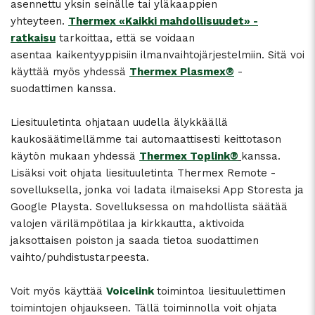
asennettu yksin seinälle tai yläkaappien
yhteyteen.
Thermex «Kaikki mahdollisuudet» -
ratkaisu
tarkoittaa, että se voidaan
asentaa kaikentyyppisiin ilmanvaihtojärjestelmiin. Sitä voi
käyttää myös yhdessä
Thermex Plasmex®
-
suodattimen kanssa.
Liesituuletinta ohjataan uudella älykkäällä
kaukosäätimellämme tai automaattisesti keittotason
käytön mukaan yhdessä
Thermex Toplink®
kanssa.
Lisäksi voit ohjata liesituuletinta Thermex Remote -
sovelluksella, jonka voi ladata ilmaiseksi App Storesta ja
Google Playsta. Sovelluksessa on mahdollista säätää
valojen värilämpötilaa ja kirkkautta, aktivoida
jaksottaisen poiston ja saada tietoa suodattimen
vaihto/puhdistustarpeesta.
Voit myös käyttää
Voicelink
toimintoa liesituulettimen
toimintojen ohjaukseen. Tällä toiminnolla voit ohjata