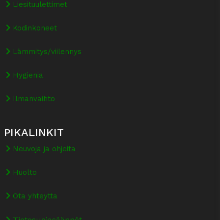
Liesituulettimet
Kodinkoneet
Lämmitys/viilennys
Hygienia
Ilmanvaihto
PIKALINKIT
Neuvoja ja ohjeita
Huolto
Ota yhteytta
Tietosuojasäännöt