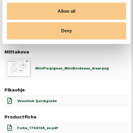
MiniPerpignan_MiniBordeaux_inst.pdf
Allow all
Käyttöohje
Deny
ESP2000_user.pdf
Mittakuva
MiniPerpignan_MiniBordeaux_draw.png
Pikaohje
Voicelink Quickguide
Productfiche
Fiche_1766148_sv.pdf